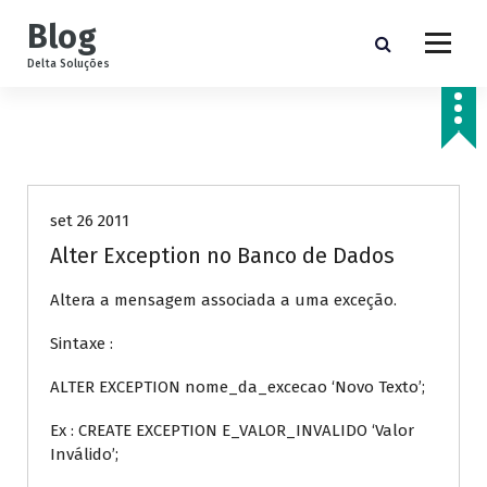
P
Blog
u
l
Delta Soluções
a
r
p
a
Banco de Dados
r
a
set 26 2011
o
c
Alter Exception no Banco de Dados
o
n
Altera a mensagem associada a uma exceção.
t
Sintaxe :
e
ú
ALTER EXCEPTION nome_da_excecao ‘Novo Texto’;
d
o
Ex : CREATE EXCEPTION E_VALOR_INVALIDO ‘Valor
Inválido’;