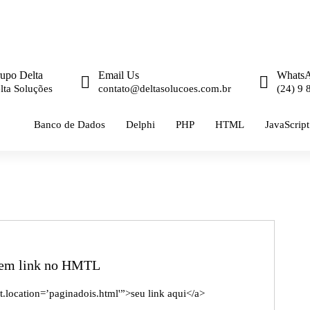
upo Delta
Email Us
Whats
lta Soluções
contato@deltasolucoes.com.br
(24) 9
Banco de Dados
Delphi
PHP
HTML
JavaScript
e em link no HMTL
location=’paginadois.html'”>seu link aqui</a>