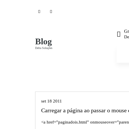
P
u
l
a
r
Gr
p
De
Blog
a
r
Delta Soluções
a
o
c
o
n
HTML
t
e
ú
set 18 2011
d
Carregar a página ao passar o mous
o
<a href=”paginadois.html” onmouseover=”parent.