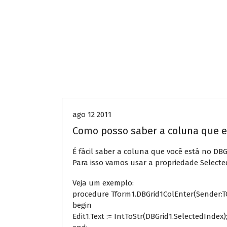
Delphi
ago 12 2011
Como posso saber a coluna que e
É fácil saber a coluna que você está no DBG
Para isso vamos usar a propriedade Select
Veja um exemplo:
procedure Tform1.DBGrid1ColEnter(Sender:TO
begin
Edit1.Text := IntToStr(DBGrid1.SelectedIndex)