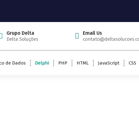
Grupo Delta
Email Us
Delta Soluções
contato@deltasolucoes.c
co de Dados
Delphi
PHP
HTML
JavaScript
CSS