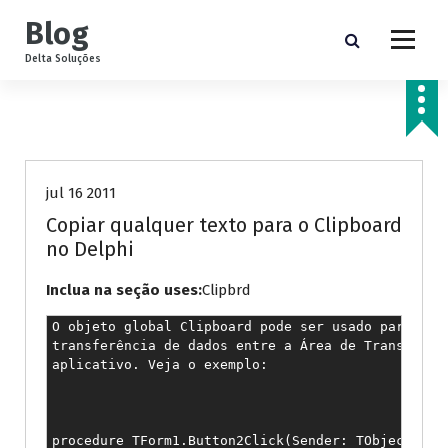
P
Blog
u
l
Delta Soluções
a
r
p
Delphi
a
r
a
jul 16 2011
o
Copiar qualquer texto para o Clipboard
c
no Delphi
o
n
Inclua na seção uses:
Clipbrd
t
e
O objeto global Clipboard pode ser usado para faze
ú
transferência de dados entre a Área de Transferênc
d
aplicativo. Veja o exemplo:

o
procedure TForm1.Button2Click(Sender: TObject);
