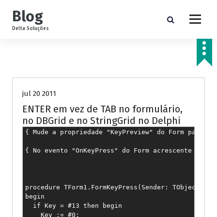
P
Blog
u
l
Delta Soluções
a
r
p
Delphi
a
r
a
jul 20 2011
o
ENTER em vez de TAB no formulário,
c
no DBGrid e no StringGrid no Delphi
o
n
{ Mude a propriedade "KeyPreview" do Form para tru
t
{ No evento "OnKeyPress" do Form acrescente o códi
e
ú
d
o
procedure TForm1.FormKeyPress(Sender: TObject; var
begin

  if Key = #13 then begin

    Key := #0;
