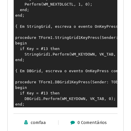
    Perform(WM_NEXTDLGCTL, 1, 0);

  end;

end;

{ Em StringGrid, escreva o evento OnKeyPress como 
procedure TForm1.StringGrid1KeyPress(Sender: TObje
begin

  if Key = #13 then

    StringGrid1.Perform(WM_KEYDOWN, VK_TAB, 0);

end;

{ Em DBGrid, escreva o evento OnKeyPress como abai
procedure TForm1.DBGrid1KeyPress(Sender: TObject; 
begin

  if Key = #13 then

    DBGrid1.Perform(WM_KEYDOWN, VK_TAB, 0);

end;
comfaa
0 Comentários