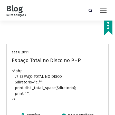
P
Blog
u
l
Delta Soluções
a
r
p
a
PHP
r
a
set 8 2011
o
c
Espaço Total no Disco no PHP
o
n
<?php
t
// ESPAÇO TOTAL NO DISCO
e
$diretorio=”c:/”;
ú
print disk_total_space($diretorio);
d
print ” “;
o
?>