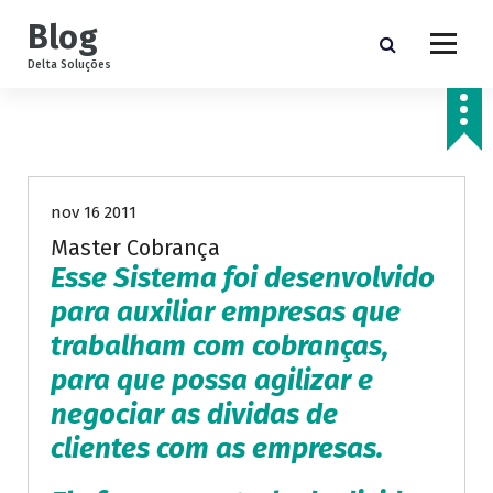
P
Blog
u
l
Delta Soluções
a
r
p
Sem categoria
a
r
a
nov 16 2011
o
Master Cobrança
c
Esse Sistema foi desenvolvido
o
n
para auxiliar empresas que
t
trabalham com cobranças,
e
para que possa agilizar e
ú
d
negociar as dividas de
o
clientes com as empresas.