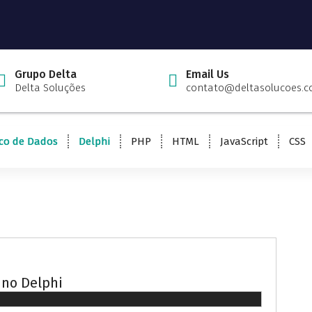
Grupo Delta
Email Us
Delta Soluções
contato@deltasolucoes.c
co de Dados
Delphi
PHP
HTML
JavaScript
CSS
 no Delphi