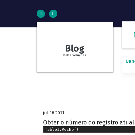
P
u
l
a
r
p
a
Blog
r
a
Delta Soluções
Ban
o
c
o
n
t
Banco de Dados
Delphi
e
ú
d
jul 16 2011
o
Obter o número do registro atual
Table1.RecNo()