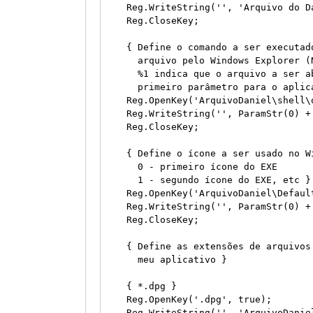
    Reg.WriteString('', 'Arquivo do Da
    Reg.CloseKey;

    { Define o comando a ser executado
      arquivo pelo Windows Explorer (
      %1 indica que o arquivo a ser a
      primeiro parâmetro para o aplica
    Reg.OpenKey('ArquivoDaniel\shell\o
    Reg.WriteString('', ParamStr(0) +
    Reg.CloseKey;

    { Define o ícone a ser usado no Wi
      0 - primeiro ícone do EXE

      1 - segundo ícone do EXE, etc }

    Reg.OpenKey('ArquivoDaniel\Default
    Reg.WriteString('', ParamStr(0) +
    Reg.CloseKey;

    { Define as extensões de arquivos
      meu aplicativo }

    { *.dpg }

    Reg.OpenKey('.dpg', true);

    Reg.WriteString('', 'ArquivoDaniel