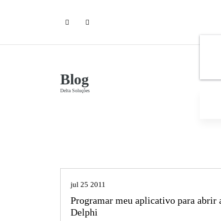
P
u
l
a
r
p
a
Blog
r
a
Delta Soluções
o
c
o
n
t
Delphi
e
ú
d
jul 25 2011
o
Programar meu aplicativo para abrir 
Delphi