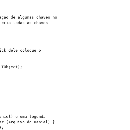
ação de algumas chaves no

cria todas as chaves

ck dele coloque o

TObject);

niel) e uma legenda

er (Arquivo do Daniel) }

;
