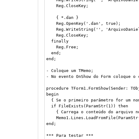
    Reg.CloseKey;

    { *.dan }

    Reg.OpenKey('.dan', true);

    Reg.WriteString('', 'ArquivoDaniel
    Reg.CloseKey;

  finally

    Reg.Free;

  end;

end;

- Coloque um TMemo;

- No evento OnShow do Form coloque o c
procedure TForm1.FormShow(Sender: TObj
begin

  { Se o primeiro parâmetro for um no
  if FileExists(ParamStr(1)) then

    { Carrega o conteúdo do arquivo no
    Memo1.Lines.LoadFromFile(ParamStr(
end;

*** Para testar ***
