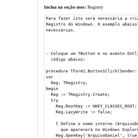
Inclua na seção uses:
Registry
Para fazer isto será necessária a cri
Registro do Windows. O exemplo abaixo 
necessárias.

- Coloque um TButton e no evento OnCli
  código abaixo:

procedure TForm1.Button1Click(Sender: 
var

  Reg: TRegistry;

begin

  Reg := TRegistry.Create;

  try

    Reg.RootKey := HKEY_CLASSES_ROOT;

    Reg.LazyWrite := false;

    { Define o nome interno (ArquivoDa
      que aparecerá no Windows Explor
    Reg.OpenKey('ArquivoDaniel', true)