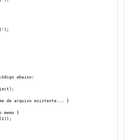
');

ódigo abaixo:

ect);

me de arquivo existente... }

 memo }

1));
