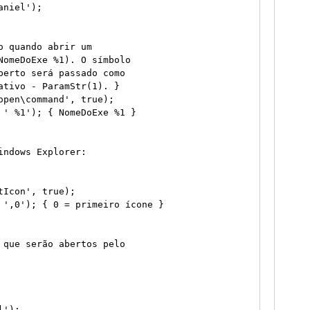
niel');

 quando abrir um

NomeDoExe %1). O símbolo

berto será passado como

tivo - ParamStr(1). }

pen\command', true);

 ' %1'); { NomeDoExe %1 }

ndows Explorer:

Icon', true);

 ',0'); { 0 = primeiro ícone }

 que serão abertos pelo

');
