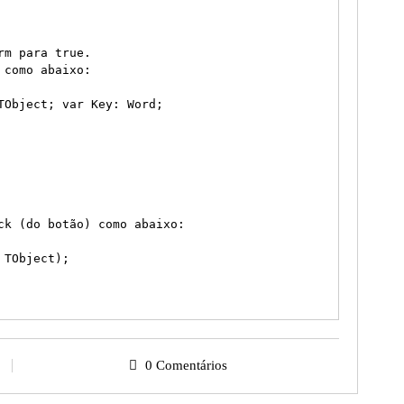
m para true.

como abaixo:

TObject; var Key: Word;

ck (do botão) como abaixo:

TObject);

0 Comentários