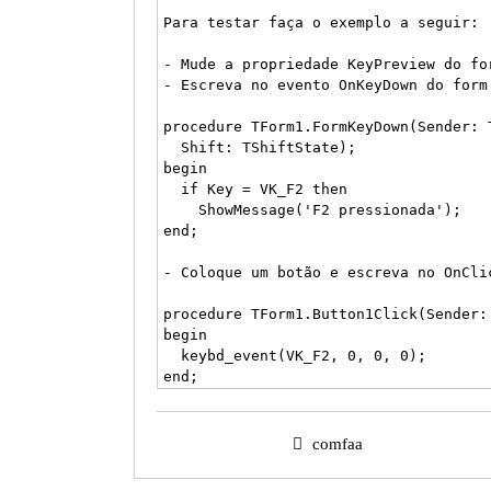
Para testar faça o exemplo a seguir:

- Mude a propriedade KeyPreview do for
- Escreva no evento OnKeyDown do form 
procedure TForm1.FormKeyDown(Sender: 
  Shift: TShiftState);

begin

  if Key = VK_F2 then

    ShowMessage('F2 pressionada');

end;

- Coloque um botão e escreva no OnCli
procedure TForm1.Button1Click(Sender: 
begin

  keybd_event(VK_F2, 0, 0, 0);

end;
comfaa